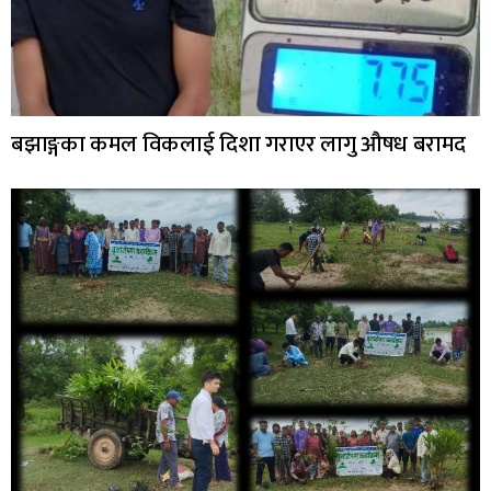
बझाङ्गका कमल विकलाई दिशा गराएर लागु औषध बरामद