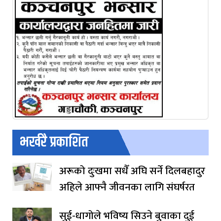
भर्खरै प्रकाशित
अरूको दुःखमा सधैँ अघि सर्ने दिलबहादुर
अहिले आफ्नै जीवनका लागि संघर्षरत
सुई-धागोले भविष्य सिउने बुवाका दुई