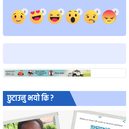
Array
0
0
0
0
0
0
छुटाउनु भयो कि ?