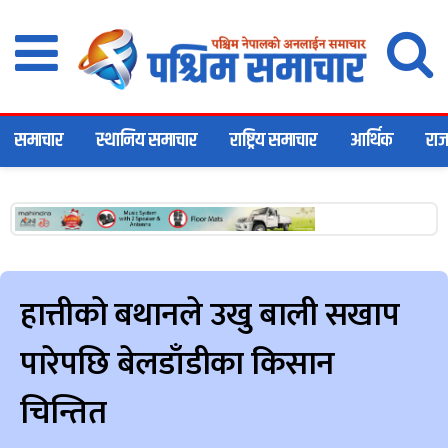
समाचार
स्थानिय समाचार
राष्ट्रिय समाचार
आर्थिक
राज
हात्तीको बथानले उखु बाली सखाप
पारेपछि बेलडाँडीका किसान
चिन्तित