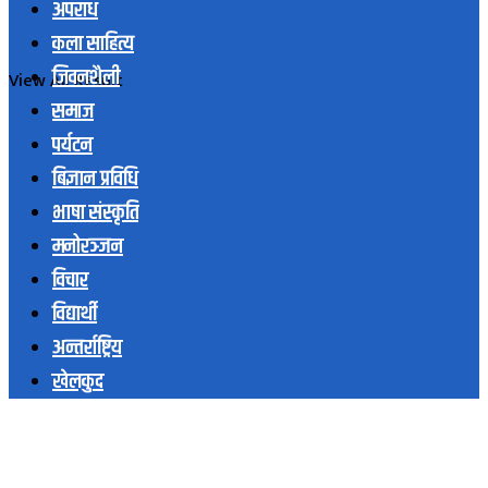
अपराध
कला साहित्य
जिवनशैली
View All Result
समाज
पर्यटन
बिज्ञान प्रविधि
भाषा संस्कृति
मनोरञ्जन
विचार
विद्यार्थी
अन्तर्राष्ट्रिय
खेलकुद