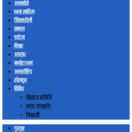
अन्तर्वार्ता
कला साहित्य
जिवनशैली
समाज
पर्यटन
विचार
अपराध
मनोरञ्जन
अन्तर्राष्ट्रिय
खेलकुद
विविध
बिज्ञान प्रविधि
भाषा संस्कृति
विद्यार्थी
गृहपृष्ठ