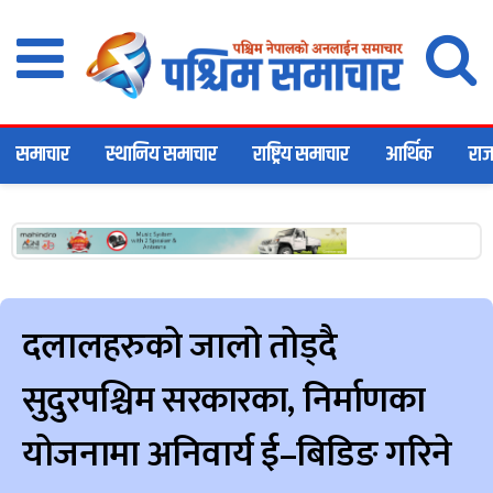
समाचार
स्थानिय समाचार
राष्ट्रिय समाचार
आर्थिक
राज
दलालहरुको जालो तोड्दै
सुदुरपश्चिम सरकारका, निर्माणका
योजनामा अनिवार्य ई–बिडिङ गरिने