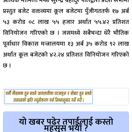
आर्थिक मामिला मन्त्री सुरेन्द्र बहादुर पालद्वारा प्रदेश सभामा
प्रस्तुत बजेट वक्तव्यमा कूल बजेटमा पुँजीगततर्फ १७ अर्ब
५३ करोड ०८ लाख ५५ हजार अर्थात ५५.४२ प्रतिशत
विनियोजन गरिएको छ । जसमध्ये सबैभन्दा धेरै भौतिक
पूर्वाधार विकास मन्त्रालयमा १३ अर्ब ३५ करोड ९२ लाख
अर्थात कूल बजेटको ४२.२४ प्रतिशत विनियोजन गरिएको
छ ।
यो खबर पढेर तपाईलाई कस्तो
महसुस भयो ?