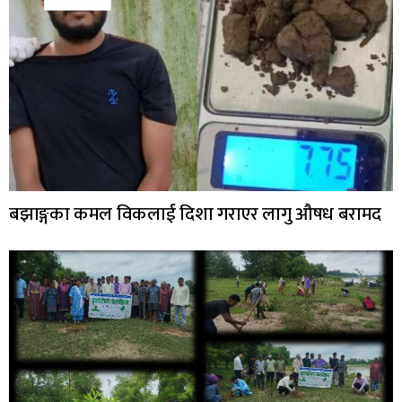
बझाङ्गका कमल विकलाई दिशा गराएर लागु औषध बरामद