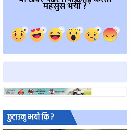
महसुस भयो ?
Array
0
0
0
0
0
0
छुटाउनु भयो कि ?