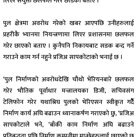
लिएर संयुक्त छलफल गरेर छाडेको बताए ।
पुल क्षेत्रमा अवरोध गरेको खबर आएपछि उनीहरुलाई
प्रहरीकै भ्यानमा नियन्त्रणामा लिएर प्रशासनमा छलफल
गरेर छाएको बताए । कुनैपनि निकायबाट सडक बन्द गर्ने
गराउने काम गर्न नहुने प्रजिअ सापकोटाको भनाई छ ।
‘पुल निर्माणको अवरोधदेखि चौथो भेरियनबारे छलफल
गरेर भौतिक पूर्वाधार मन्त्रालयका डिजी, सचिवसंग
टेलिफोन गरेर यथाश्रिघ पुलको भेरिएसन स्वीकृत गर्दैै
निर्माण कार्य अघि बढाउन ध्यानाकर्षण गराएको छु, ‘प्रजिअ
सापकोटाले भने, ‘बाँकी काम निर्माण अघि बढाउने
प्रतिबद्धता पछि निर्माण कम्पनीमा मान्छेहरुलाई छाएको छ