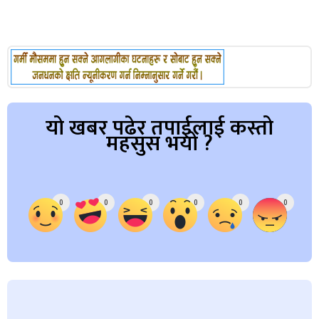
यो खबर पढेर तपाईलाई कस्तो
महसुस भयो ?
Array
0
0
0
0
0
0