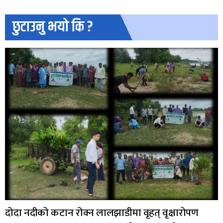
छुटाउनु भयो कि ?
दोदा नदीको कटान रोक्न लालझाडीमा वृहत् वृक्षारोपण