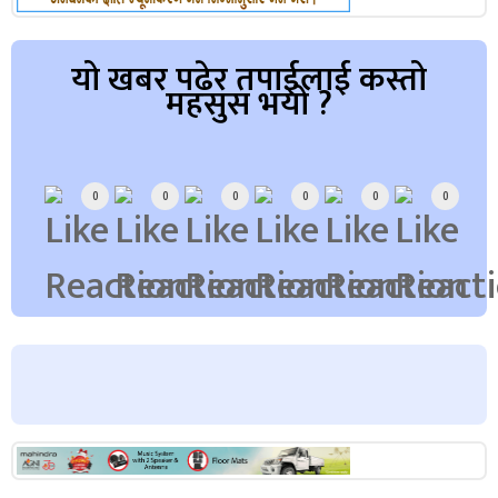
यो खबर पढेर तपाईलाई कस्तो
महसुस भयो ?
Array
0
0
0
0
0
0