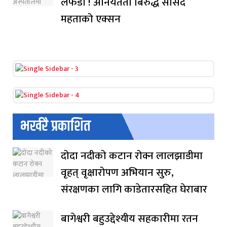
लफडा ! अनियतता बिरुद्ध सासद
महताको एक्सन
भर्खरै प्रकाशित
दोदा नदीको कटान रोक्न लालझाडीमा
वृहत् वृक्षारोपण अभियान सुरु,
संरक्षणका लागि काडेतारसहित घेराबार
बागेश्वरी बहुउद्देश्यीय सहकारीमा रतन