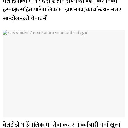
मल डिपोको माग गर्दै साढे तीन सयभन्दा बढी किसानको
हस्ताक्षरसहित गाउँपालिकामा ज्ञापनपत्र, कार्यान्वयन नभए
आन्दोलनको चेतावनी
बेलडाँडी गाउँपालिकामा सेवा करारमा कर्मचारी भर्ना खुला