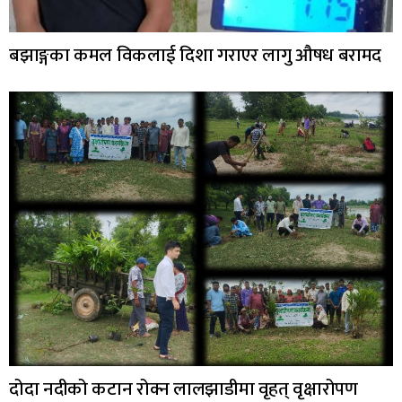
बझाङ्गका कमल विकलाई दिशा गराएर लागु औषध बरामद
दोदा नदीको कटान रोक्न लालझाडीमा वृहत् वृक्षारोपण