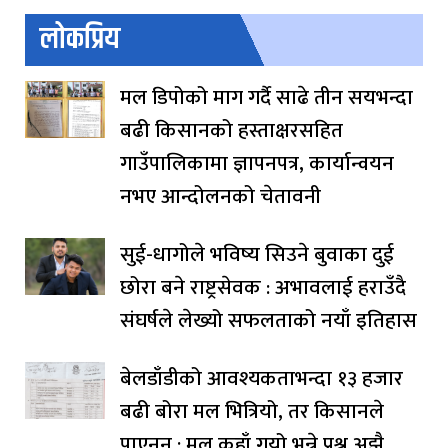
लोकप्रिय
मल डिपोको माग गर्दै साढे तीन सयभन्दा
बढी किसानको हस्ताक्षरसहित
गाउँपालिकामा ज्ञापनपत्र, कार्यान्वयन
नभए आन्दोलनको चेतावनी
सुई-धागोले भविष्य सिउने बुवाका दुई
छोरा बने राष्ट्रसेवक : अभावलाई हराउँदै
संघर्षले लेख्यो सफलताको नयाँ इतिहास
बेलडाँडीको आवश्यकताभन्दा १३ हजार
बढी बोरा मल भित्रियो, तर किसानले
पाएनन् : मल कहाँ गयो भन्ने प्रश्न अझै