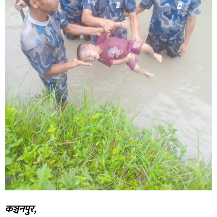
कञ्चनपुर,