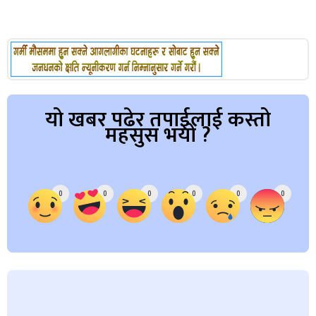
यो खबर पढेर तपाईलाई कस्तो
महसुस भयो ?
Array
0
0
0
0
0
0