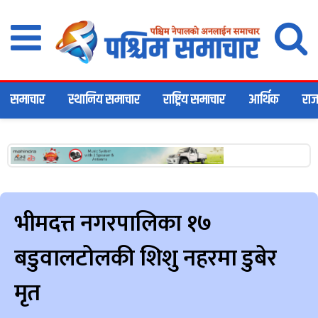
समाचार
स्थानिय समाचार
राष्ट्रिय समाचार
आर्थिक
राज
भीमदत्त नगरपालिका १७
बडुवालटोलकी शिशु नहरमा डुबेर
मृत