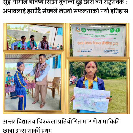
सुई-धागोले भविष्य सिउने बुवाका दुई छोरा बने राष्ट्रसेवक :
अभावलाई हराउँदै संघर्षले लेख्यो सफलताको नयाँ इतिहास
अन्तर विद्यालय चित्रकला प्रतियोगितामा गणेश माविकी
छात्रा अन्सु सार्की प्रथम