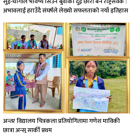
सुई-धागोले भविष्य सिउने बुवाका दुई छोरा बने राष्ट्रसेवक :
अभावलाई हराउँदै संघर्षले लेख्यो सफलताको नयाँ इतिहास
अन्तर विद्यालय चित्रकला प्रतियोगितामा गणेश माविकी
छात्रा अन्सु सार्की प्रथम