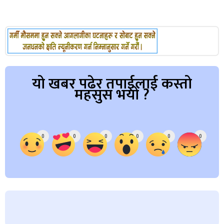
यो खबर पढेर तपाईलाई कस्तो
महसुस भयो ?
Array
0
0
0
0
0
0