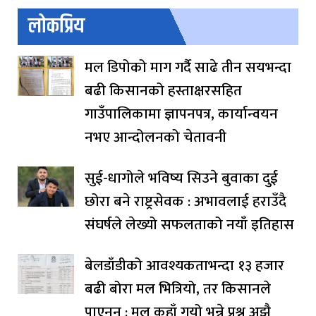
लोकप्रिय
मल डिपोको माग गर्दै साढे तीन सयभन्दा
बढी किसानको हस्ताक्षरसहित
गाउँपालिकामा ज्ञापनपत्र, कार्यान्वयन
नभए आन्दोलनको चेतावनी
सुई-धागोले भविष्य सिउने बुवाका दुई
छोरा बने राष्ट्रसेवक : अभावलाई हराउँदै
संघर्षले लेख्यो सफलताको नयाँ इतिहास
बेलडाँडीको आवश्यकताभन्दा १३ हजार
बढी बोरा मल भित्रियो, तर किसानले
पाएनन् : मल कहाँ गयो भन्ने प्रश्न अझै