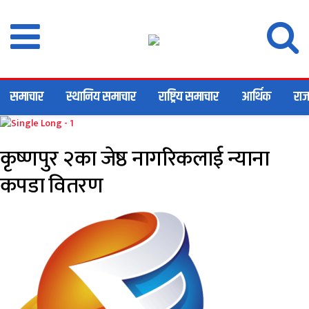
समाचार
स्थानिय समाचार
राष्ट्रिय समाचार
आर्थिक
राज
कृष्णपुर २का जेष्ठ नागरिकलाई न्याना
कपडा वितरण