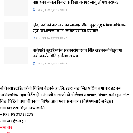
बझाङ्गका कमल विकलाई दिशा गराएर लागु औषध बरामद
२०८० पुष २०, शुक्रबार १४:५६
दोदा नदीको कटान रोक्न लालझाडीमा वृहत् वृक्षारोपण अभियान
सुरु, संरक्षणका लागि काडेतारसहित घेराबार
२०८० पुष २०, शुक्रबार १४:५६
बागेश्वरी बहुउद्देश्यीय सहकारीमा रतन सिंह खडकाको नेतृत्वमा
नयाँ कार्यसमिति सर्वसम्मत चयन
२०८० पुष २०, शुक्रबार १४:५६
यो वेबसाइट डिलाशैनी मिडिया नेटवर्क प्रा.लि. द्धारा सञ्चालित पश्चिम समाचार डट कम
आधिकारिक न्युज पोर्टल हो । नेपाली भाषाको यो पोर्टलले समाचार, विचार, मनोरञ्जन, खेल,
विश्व, भिडियो तथा जीवनका विभिन्न आयामका समाचार र विश्लेषणलाई समेट्छ।
समाचार तथा विज्ञापनकालागि
+977 9801727278
समाचार हेडलाइन
समाचार