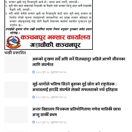
भर्खरै प्रकाशित
अरूको दुःखमा सधैँ अघि सर्ने दिलबहादुर अहिले आफ्नै जीवनका
लागि संघर्षरत
२०८० पुष २०, शुक्रबार १४:५६
सुई-धागोले भविष्य सिउने बुवाका दुई छोरा बने राष्ट्रसेवक :
अभावलाई हराउँदै संघर्षले लेख्यो सफलताको नयाँ इतिहास
२०८० पुष २०, शुक्रबार १४:५६
अन्तर विद्यालय चित्रकला प्रतियोगितामा गणेश माविकी छात्रा
अन्सु सार्की प्रथम
२०८० पुष २०, शुक्रबार १४:५६