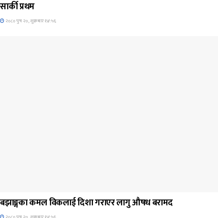
सार्की प्रथम
२०८० पुष २०, शुक्रबार १४:५६
जिवनशैली
बझाङ्गका कमल विकलाई दिशा गराएर लागु औषध बरामद
२०८० पुष २०, शुक्रबार १४:५६