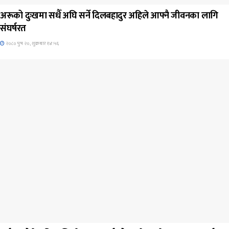
अरूको दुःखमा सधैँ अघि सर्ने दिलबहादुर अहिले आफ्नै जीवनका लागि
संघर्षरत
२०८० पुष २०, शुक्रबार १४:५६
जिवनशैली