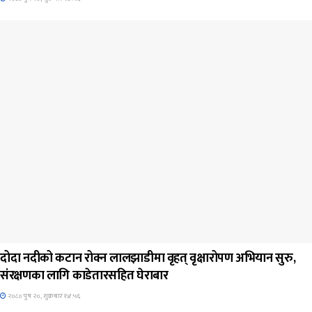
जिवनशैली
दोदा नदीको कटान रोक्न लालझाडीमा वृहत् वृक्षारोपण अभियान सुरु,
संरक्षणका लागि काडेतारसहित घेराबार
२०८० पुष २०, शुक्रबार १४:५६