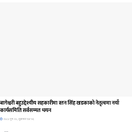
जिवनशैली
बागेश्वरी बहुउद्देश्यीय सहकारीमा रतन सिंह खडकाको नेतृत्वमा नयाँ
कार्यसमिति सर्वसम्मत चयन
२०८० पुष २०, शुक्रबार १४:५६