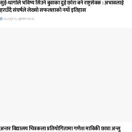
सुई-धागोले भविष्य सिउने बुवाका दुई छोरा बने राष्ट्रसेवक : अभावलाई
हराउँदै संघर्षले लेख्यो सफलताको नयाँ इतिहास
२०८० पुष २०, शुक्रबार १४:५६
जिवनशैली
अन्तर विद्यालय चित्रकला प्रतियोगितामा गणेश माविकी छात्रा अन्सु