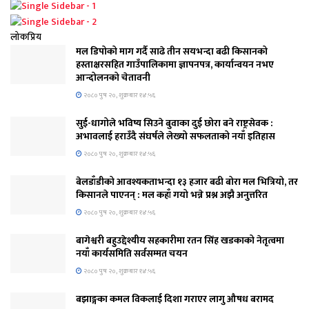
लोकप्रिय
मल डिपोको माग गर्दै साढे तीन सयभन्दा बढी किसानको
हस्ताक्षरसहित गाउँपालिकामा ज्ञापनपत्र, कार्यान्वयन नभए
आन्दोलनको चेतावनी
२०८० पुष २०, शुक्रबार १४:५६
सुई-धागोले भविष्य सिउने बुवाका दुई छोरा बने राष्ट्रसेवक :
अभावलाई हराउँदै संघर्षले लेख्यो सफलताको नयाँ इतिहास
२०८० पुष २०, शुक्रबार १४:५६
बेलडाँडीको आवश्यकताभन्दा १३ हजार बढी बोरा मल भित्रियो, तर
किसानले पाएनन् : मल कहाँ गयो भन्ने प्रश्न अझै अनुत्तरित
२०८० पुष २०, शुक्रबार १४:५६
बागेश्वरी बहुउद्देश्यीय सहकारीमा रतन सिंह खडकाको नेतृत्वमा
नयाँ कार्यसमिति सर्वसम्मत चयन
२०८० पुष २०, शुक्रबार १४:५६
बझाङ्गका कमल विकलाई दिशा गराएर लागु औषध बरामद