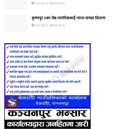
२०८० पुष २०, शुक्रबार १४:५६
कृष्णपुर २का जेष्ठ नागरिकलाई न्याना कपडा वितरण
२०८० पुष २०, शुक्रबार १४:५६