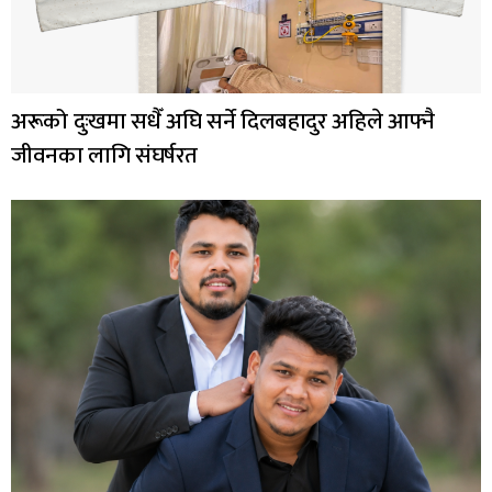
अरूको दुःखमा सधैँ अघि सर्ने दिलबहादुर अहिले आफ्नै
जीवनका लागि संघर्षरत