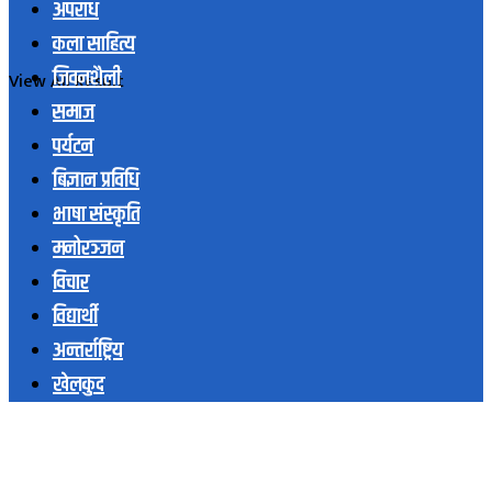
अपराध
कला साहित्य
जिवनशैली
View All Result
समाज
पर्यटन
बिज्ञान प्रविधि
भाषा संस्कृति
मनोरञ्जन
विचार
विद्यार्थी
अन्तर्राष्ट्रिय
खेलकुद