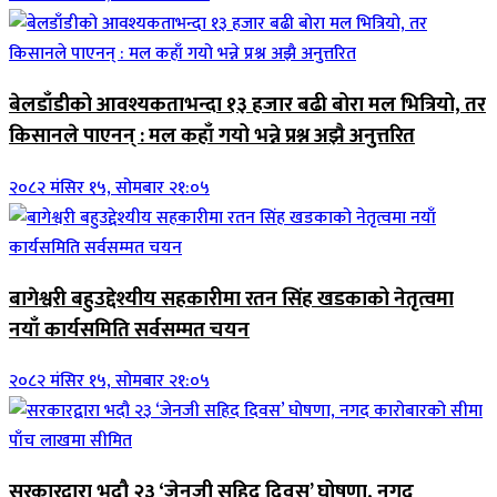
बेलडाँडीको आवश्यकताभन्दा १३ हजार बढी बोरा मल भित्रियो, तर
किसानले पाएनन् : मल कहाँ गयो भन्ने प्रश्न अझै अनुत्तरित
२०८२ मंसिर १५, सोमबार २१:०५
बागेश्वरी बहुउद्देश्यीय सहकारीमा रतन सिंह खडकाको नेतृत्वमा
नयाँ कार्यसमिति सर्वसम्मत चयन
२०८२ मंसिर १५, सोमबार २१:०५
सरकारद्वारा भदौ २३ ‘जेनजी सहिद दिवस’ घोषणा, नगद