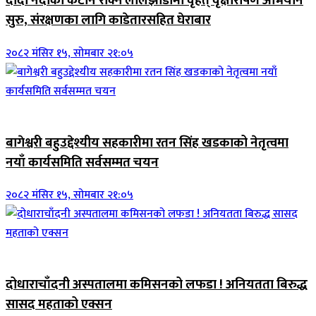
दोदा नदीको कटान रोक्न लालझाडीमा वृहत् वृक्षारोपण अभियान
सुरु, संरक्षणका लागि काडेतारसहित घेराबार
२०८२ मंसिर १५, सोमबार २१:०५
जिवनशैली
बागेश्वरी बहुउद्देश्यीय सहकारीमा रतन सिंह खडकाको नेतृत्वमा
नयाँ कार्यसमिति सर्वसम्मत चयन
२०८२ मंसिर १५, सोमबार २१:०५
जिवनशैली
दोधाराचाँदनी अस्पतालमा कमिसनको लफडा ! अनियतता बिरुद्ध
सासद महताको एक्सन