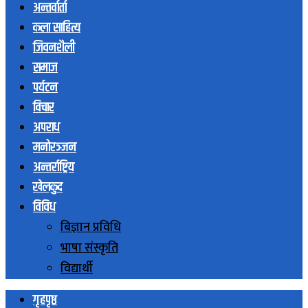
अन्तर्वार्ता
कला साहित्य
जिवनशैली
समाज
पर्यटन
विचार
अपराध
मनोरञ्जन
अन्तर्राष्ट्रिय
खेलकुद
विविध
बिज्ञान प्रविधि
भाषा संस्कृति
विद्यार्थी
गृहपृष्ठ