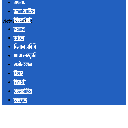
अपराध
कला साहित्य
जिवनशैली
View All Result
समाज
पर्यटन
बिज्ञान प्रविधि
भाषा संस्कृति
मनोरञ्जन
विचार
विद्यार्थी
अन्तर्राष्ट्रिय
खेलकुद