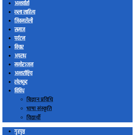
अन्तर्वार्ता
कला साहित्य
जिवनशैली
समाज
पर्यटन
विचार
अपराध
मनोरञ्जन
अन्तर्राष्ट्रिय
खेलकुद
विविध
बिज्ञान प्रविधि
भाषा संस्कृति
विद्यार्थी
गृहपृष्ठ