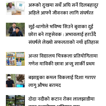
अरूको दुःखमा सधैँ अघि सर्ने दिलबहादुर
अहिले आफ्नै जीवनका लागि संघर्षरत
सुई-धागोले भविष्य सिउने बुवाका दुई
छोरा बने राष्ट्रसेवक : अभावलाई हराउँदै
संघर्षले लेख्यो सफलताको नयाँ इतिहास
अन्तर विद्यालय चित्रकला प्रतियोगितामा
गणेश माविकी छात्रा अन्सु सार्की प्रथम
बझाङ्गका कमल विकलाई दिशा गराएर
लागु औषध बरामद
दोदा नदीको कटान रोक्न लालझाडीमा