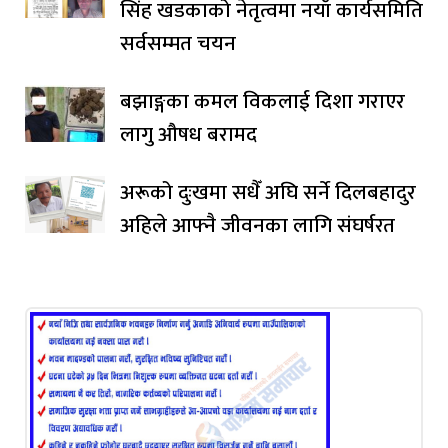
सिंह खडकाको नेतृत्वमा नयाँ कार्यसमिति
सर्वसम्मत चयन
बझाङ्गका कमल विकलाई दिशा गराएर
लागु औषध बरामद
अरूको दुःखमा सधैँ अघि सर्ने दिलबहादुर
अहिले आफ्नै जीवनका लागि संघर्षरत