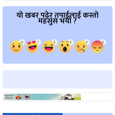
यो खबर पढेर तपाईलाई कस्तो
महसुस भयो ?
Array
0
1
3
0
0
0