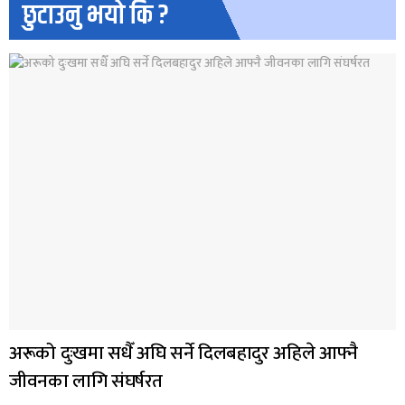
छुटाउनु भयो कि ?
अरूको दुःखमा सधैँ अघि सर्ने दिलबहादुर अहिले आफ्नै
जीवनका लागि संघर्षरत