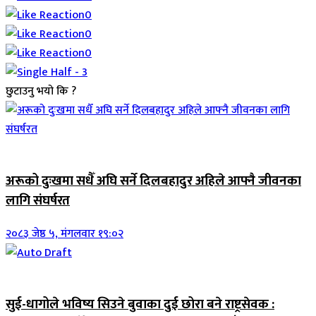
0
0
0
छुटाउनु भयो कि ?
जिवनशैली
अरूको दुःखमा सधैँ अघि सर्ने दिलबहादुर अहिले आफ्नै जीवनका
लागि संघर्षरत
२०८३ जेष्ठ ५, मंगलवार १९:०२
जिवनशैली
सुई-धागोले भविष्य सिउने बुवाका दुई छोरा बने राष्ट्रसेवक :