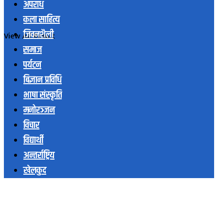
अपराध
कला साहित्य
जिवनशैली
View All Result
समाज
पर्यटन
बिज्ञान प्रविधि
भाषा संस्कृति
मनोरञ्जन
विचार
विद्यार्थी
अन्तर्राष्ट्रिय
खेलकुद