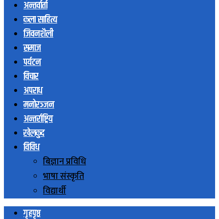
अन्तर्वार्ता
कला साहित्य
जिवनशैली
समाज
पर्यटन
विचार
अपराध
मनोरञ्जन
अन्तर्राष्ट्रिय
खेलकुद
विविध
बिज्ञान प्रविधि
भाषा संस्कृति
विद्यार्थी
गृहपृष्ठ