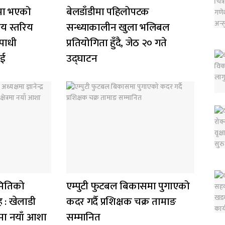
नमा भएको
बेलडाँडीमा पहिलोपटक
लय स्तरिय
सन्ध्याकालीन खुला भलिबल
उपाधी
प्रतियोगिता हुँदै, जेठ २० गते
ाई
उद्घाटन
मितिको
एम्पुटी फुटबल बिकासमा पुगाएको
िह : खेलाडी
कदर गर्दै प्रशिक्षक चक्र तामाङ
त्रमा नयाँ आशा
सम्मानित