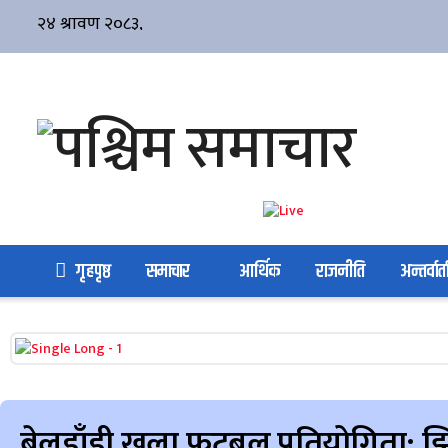
गृहपृष्ठ
समाचार
आर्थिक
राजनीति
अन्तर्वार्त
बेलडाँडी खुला फुटबल प्रतियोगिता: झ