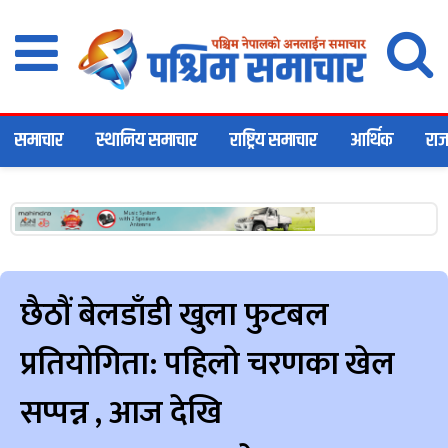
समाचार
स्थानिय समाचार
राष्ट्रिय समाचार
आर्थिक
राज
छैठौं बेलडाँडी खुला फुटबल
प्रतियोगिता: पहिलो चरणका खेल
सप्पन्न , आज देखि