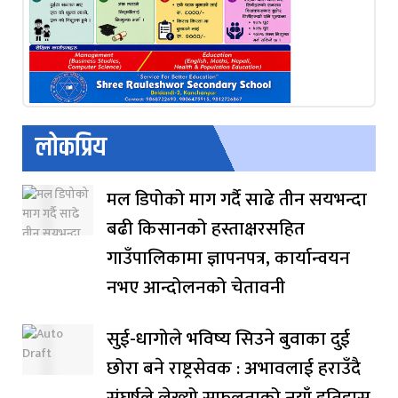
लोकप्रिय
मल डिपोको माग गर्दै साढे तीन सयभन्दा
बढी किसानको हस्ताक्षरसहित
गाउँपालिकामा ज्ञापनपत्र, कार्यान्वयन
नभए आन्दोलनको चेतावनी
सुई-धागोले भविष्य सिउने बुवाका दुई
छोरा बने राष्ट्रसेवक : अभावलाई हराउँदै
संघर्षले लेख्यो सफलताको नयाँ इतिहास