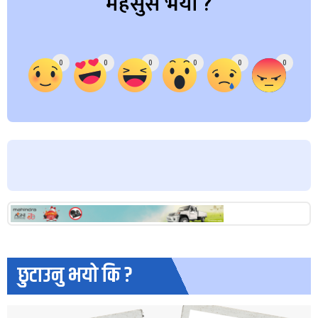
महसुस भयो ?
Array
0
0
0
0
0
0
छुटाउनु भयो कि ?