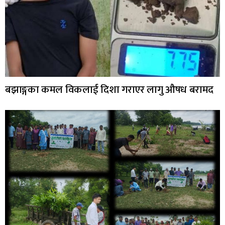
बझाङ्गका कमल विकलाई दिशा गराएर लागु औषध बरामद