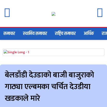
समाचार
स्थानिय समाचार
राष्ट्रिय समाचार
आर्थिक
राज
बेलडाँडी देउडाको बाजी बाजुराको
गाठ्या एल्बमका चर्चित देउडीया
खडकाले मारे