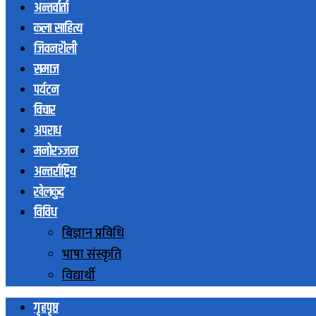
अन्तर्वार्ता
कला साहित्य
जिवनशैली
समाज
पर्यटन
विचार
अपराध
मनोरञ्जन
अन्तर्राष्ट्रिय
खेलकुद
विविध
बिज्ञान प्रविधि
भाषा संस्कृति
विद्यार्थी
गृहपृष्ठ