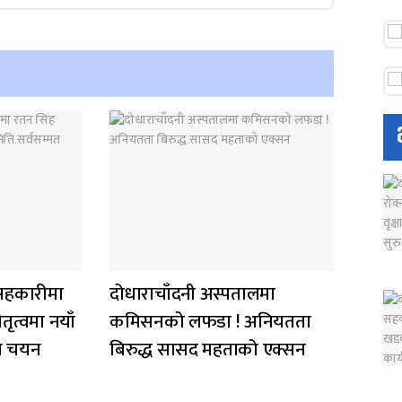
य सहकारीमा
दोधाराचाँदनी अस्पतालमा
ृत्वमा नयाँ
कमिसनको लफडा ! अनियतता
मत चयन
बिरुद्ध सासद महताको एक्सन