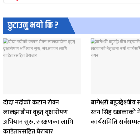
छुटाउनु भयो कि ?
दोदा नदीको कटान रोक्न
बागेश्वरी बहुउद्देश्यी
लालझाडीमा वृहत् वृक्षारोपण
रतन सिंह खडकाको नेत
अभियान सुरु, संरक्षणका लागि
कार्यसमिति सर्वसम्
काडेतारसहित घेराबार