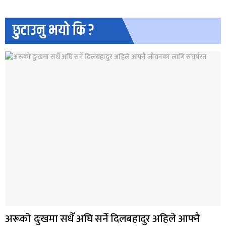
छुटाउनु भयो कि ?
अरूको दुःखमा सधैँ अघि सर्ने दिलबहादुर अहिले आफ्नै