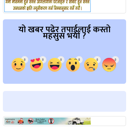
यो खबर पढेर तपाईलाई कस्तो
महसुस भयो ?
Array
0
0
0
0
0
0