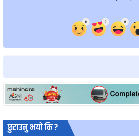
Array
0
0
0
छुटाउनु भयो कि ?