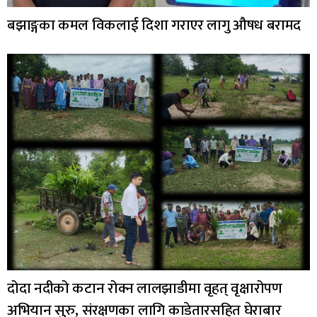
बझाङ्गका कमल विकलाई दिशा गराएर लागु औषध बरामद
दोदा नदीको कटान रोक्न लालझाडीमा वृहत् वृक्षारोपण
अभियान सुरु, संरक्षणका लागि काडेतारसहित घेराबार