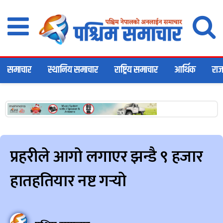
समाचार
स्थानिय समाचार
राष्ट्रिय समाचार
आर्थिक
राज
प्रहरीले आगो लगाएर झन्डै ९ हजार
हातहतियार नष्ट गर्‍यो