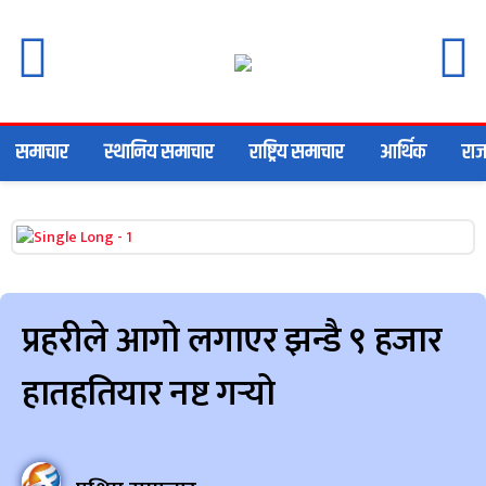
समाचार
स्थानिय समाचार
राष्ट्रिय समाचार
आर्थिक
राज
प्रहरीले आगो लगाएर झन्डै ९ हजार
हातहतियार नष्ट गर्‍यो