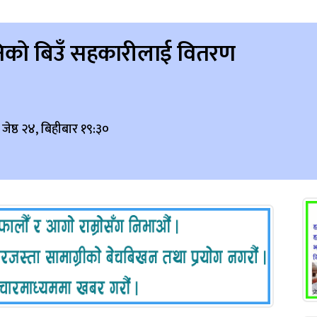
िनिको बिउँ सहकारीलाई वितरण
जेष्ठ २४, बिहीबार १९:३०