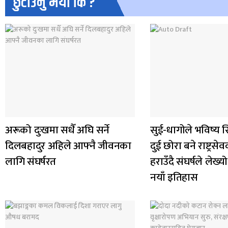
छुटाउनु भयो कि ?
अरूको दुःखमा सधैँ अघि सर्ने
सुई-धागोले भविष्य स
दिलबहादुर अहिले आफ्नै जीवनका
दुई छोरा बने राष्ट्र
लागि संघर्षरत
हराउँदै संघर्षले ले
नयाँ इतिहास