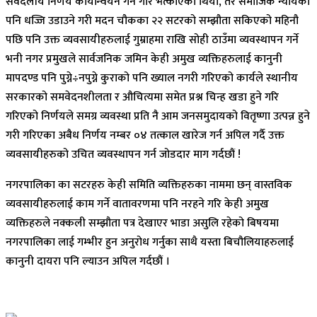
सर्वदलीय निर्णय कार्यान्वयन गर्ने गरि भत्काएको थियोे, तर समाजिक न्यायको
पनि धज्जि उडाउने गरी मदन चौकका २२ सटरको सम्झौता सकिएको महिनौ
पछि पनि उक्त व्यवसायीहरुलाई गुम्राहमा राखि सोही ठाउँमा व्यवस्थापन गर्ने
भनी नगर प्रमुखले सार्वजनिक जमिन केही अमुख व्यक्तिहरुलाई कानुनी
मापदण्ड पनि पुग्ने÷नपुग्ने कुराको पनि ख्याल नगरी गरिएको कार्यले स्थानीय
सरकारको समवेदनशीलता र औचित्यमा समेत प्रश्न चिन्ह खडा हुने गरि
गरिएको निर्णयले समग्र व्यवस्था प्रति नै आम जनसमुदायको वितृष्णा उत्पन्न हुने
गरी गरिएका अबैध निर्णय नम्बर ०४ तत्काल खारेज गर्न अपिल गर्दै उक्त
व्यवसायीहरुको उचित व्यवस्थापन गर्न जोडदार माग गर्दछौं !
नगरपालिका का सटरहरु केही समिति व्यक्तिहरुका नाममा छन् वास्तविक
व्यवसायीहरुलाई काम गर्ने वातावरणमा पनि नरहने गरि केही अमुख
व्यक्तिहरुले नक्कली सम्झौता पत्र देखाएर भाडा असुलि रहेको बिषयमा
नगरपालिका लाई गम्भीर हुन अनुरोध गर्नुका साथै यस्ता बिचौलियाहरुलाई
कानुनी दायरा पनि ल्याउन अपिल गर्दछौं ।