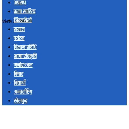
अपराध
कला साहित्य
जिवनशैली
View All Result
समाज
पर्यटन
बिज्ञान प्रविधि
भाषा संस्कृति
मनोरञ्जन
विचार
विद्यार्थी
अन्तर्राष्ट्रिय
खेलकुद