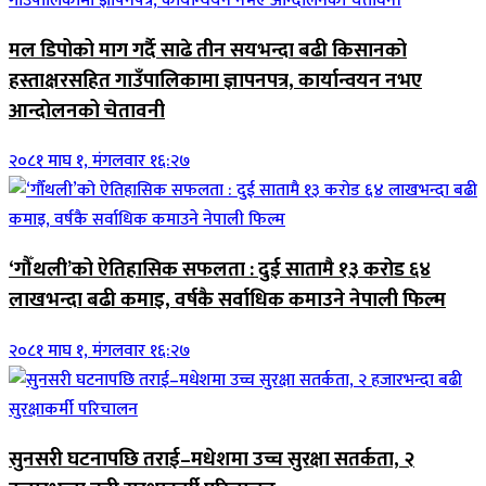
मल डिपोको माग गर्दै साढे तीन सयभन्दा बढी किसानको
हस्ताक्षरसहित गाउँपालिकामा ज्ञापनपत्र, कार्यान्वयन नभए
आन्दोलनको चेतावनी
२०८१ माघ १, मंगलवार १६:२७
‘गौँथली’को ऐतिहासिक सफलता : दुई सातामै १३ करोड ६४
लाखभन्दा बढी कमाइ, वर्षकै सर्वाधिक कमाउने नेपाली फिल्म
२०८१ माघ १, मंगलवार १६:२७
सुनसरी घटनापछि तराई–मधेशमा उच्च सुरक्षा सतर्कता, २