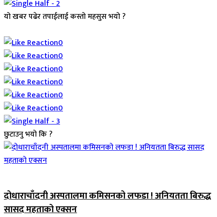
यो खबर पढेर तपाईलाई कस्तो महसुस भयो ?
Array
0
0
0
0
0
0
छुटाउनु भयो कि ?
जिवनशैली
दोधाराचाँदनी अस्पतालमा कमिसनको लफडा ! अनियतता बिरुद्ध
सासद महताको एक्सन