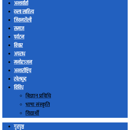
अन्तर्वार्ता
कला साहित्य
जिवनशैली
समाज
पर्यटन
विचार
अपराध
मनोरञ्जन
अन्तर्राष्ट्रिय
खेलकुद
विविध
बिज्ञान प्रविधि
भाषा संस्कृति
विद्यार्थी
गृहपृष्ठ