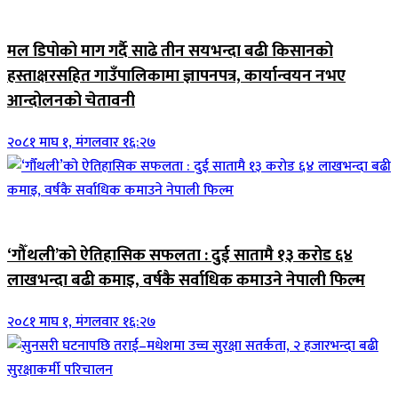
जिवनशैली
मल डिपोको माग गर्दै साढे तीन सयभन्दा बढी किसानको
हस्ताक्षरसहित गाउँपालिकामा ज्ञापनपत्र, कार्यान्वयन नभए
आन्दोलनको चेतावनी
२०८१ माघ १, मंगलवार १६:२७
आर्थिक
‘गौँथली’को ऐतिहासिक सफलता : दुई सातामै १३ करोड ६४
लाखभन्दा बढी कमाइ, वर्षकै सर्वाधिक कमाउने नेपाली फिल्म
२०८१ माघ १, मंगलवार १६:२७
जिवनशैली