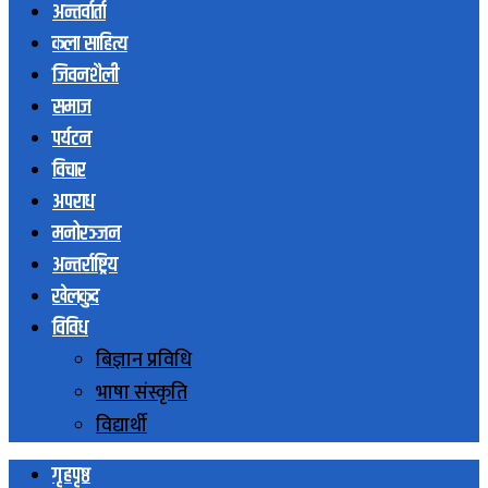
अन्तर्वार्ता
कला साहित्य
जिवनशैली
समाज
पर्यटन
विचार
अपराध
मनोरञ्जन
अन्तर्राष्ट्रिय
खेलकुद
विविध
बिज्ञान प्रविधि
भाषा संस्कृति
विद्यार्थी
गृहपृष्ठ