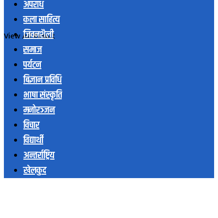
अपराध
कला साहित्य
जिवनशैली
View All Result
समाज
पर्यटन
बिज्ञान प्रविधि
भाषा संस्कृति
मनोरञ्जन
विचार
विद्यार्थी
अन्तर्राष्ट्रिय
खेलकुद