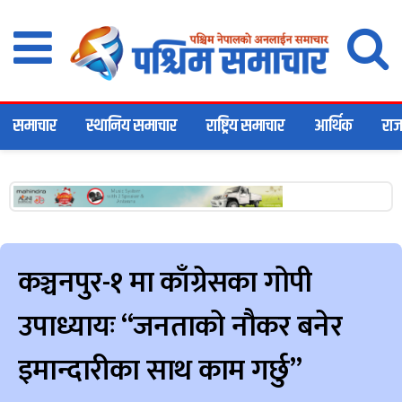
समाचार
स्थानिय समाचार
राष्ट्रिय समाचार
आर्थिक
राज
कञ्चनपुर-१ मा काँग्रेसका गोपी
उपाध्यायः “जनताको नौकर बनेर
इमान्दारीका साथ काम गर्छु”