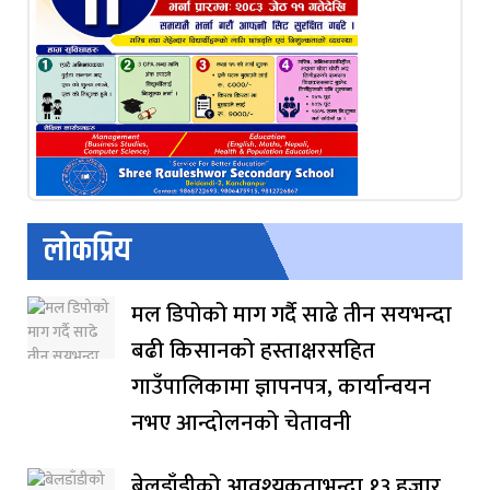
लोकप्रिय
मल डिपोको माग गर्दै साढे तीन सयभन्दा
बढी किसानको हस्ताक्षरसहित
गाउँपालिकामा ज्ञापनपत्र, कार्यान्वयन
नभए आन्दोलनको चेतावनी
बेलडाँडीको आवश्यकताभन्दा १३ हजार