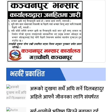
भर्खरै प्रकाशित
अरूको दुःखमा सधैँ अघि सर्ने दिलबहादुर
अहिले आफ्नै जीवनका लागि संघर्षरत
सुई-धागोले भविष्य सिउने बुवाका दुई