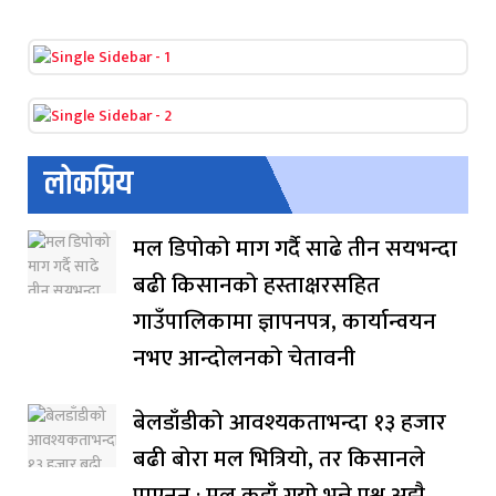
लोकप्रिय
मल डिपोको माग गर्दै साढे तीन सयभन्दा
बढी किसानको हस्ताक्षरसहित
गाउँपालिकामा ज्ञापनपत्र, कार्यान्वयन
नभए आन्दोलनको चेतावनी
बेलडाँडीको आवश्यकताभन्दा १३ हजार
बढी बोरा मल भित्रियो, तर किसानले
पाएनन् : मल कहाँ गयो भन्ने प्रश्न अझै