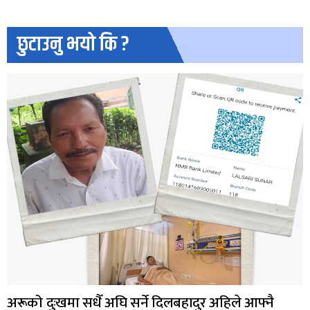
छुटाउनु भयो कि ?
अरूको दुःखमा सधैँ अघि सर्ने दिलबहादुर अहिले आफ्नै