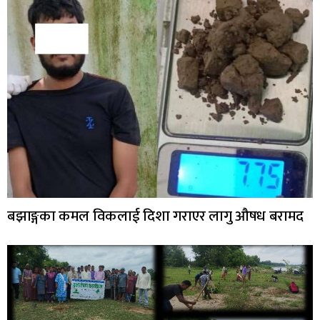
बझाङ्गका कमल विकलाई दिशा गराएर लागु औषध बरामद