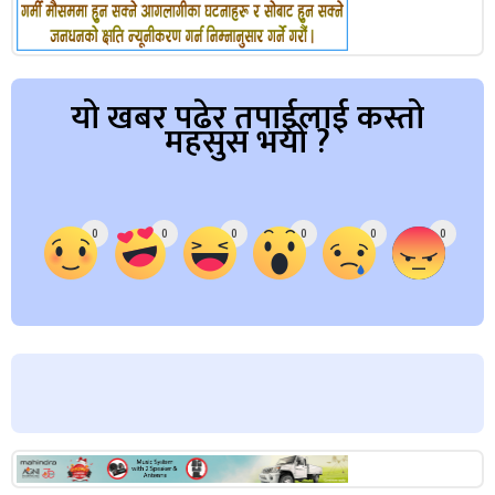
यो खबर पढेर तपाईलाई कस्तो
महसुस भयो ?
Array
0
0
0
0
0
0