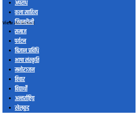
अपराध
कला साहित्य
जिवनशैली
View All Result
समाज
पर्यटन
बिज्ञान प्रविधि
भाषा संस्कृति
मनोरञ्जन
विचार
विद्यार्थी
अन्तर्राष्ट्रिय
खेलकुद