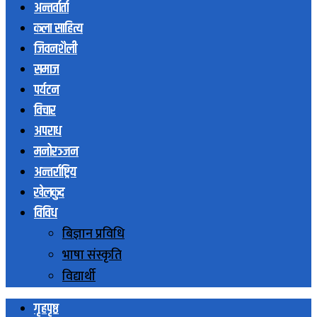
अन्तर्वार्ता
कला साहित्य
जिवनशैली
समाज
पर्यटन
विचार
अपराध
मनोरञ्जन
अन्तर्राष्ट्रिय
खेलकुद
विविध
बिज्ञान प्रविधि
भाषा संस्कृति
विद्यार्थी
गृहपृष्ठ