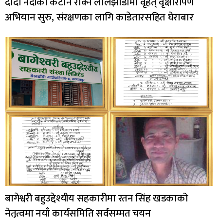
दोदा नदीको कटान रोक्न लालझाडीमा वृहत् वृक्षारोपण
अभियान सुरु, संरक्षणका लागि काडेतारसहित घेराबार
बागेश्वरी बहुउद्देश्यीय सहकारीमा रतन सिंह खडकाको
नेतृत्वमा नयाँ कार्यसमिति सर्वसम्मत चयन