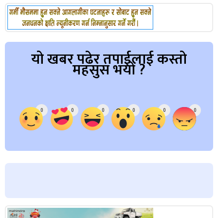
यो खबर पढेर तपाईलाई कस्तो
महसुस भयो ?
Array
0
0
0
0
0
0