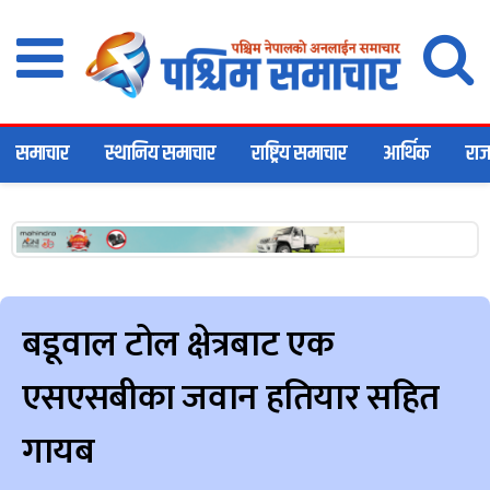
समाचार
स्थानिय समाचार
राष्ट्रिय समाचार
आर्थिक
राज
बडूवाल टोल क्षेत्रबाट एक
एसएसबीका जवान हतियार सहित
गायब