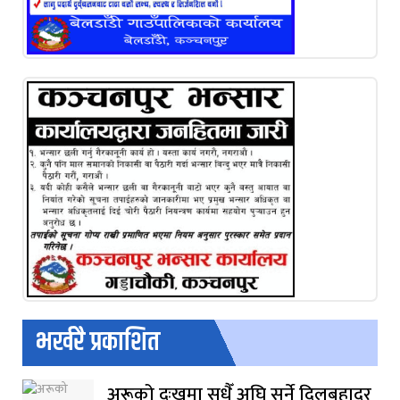
भर्खरै प्रकाशित
अरूको दुःखमा सधैँ अघि सर्ने दिलबहादुर