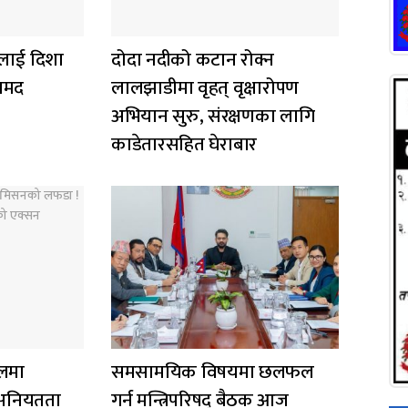
लाई दिशा
दोदा नदीको कटान रोक्न
ामद
लालझाडीमा वृहत् वृक्षारोपण
अभियान सुरु, संरक्षणका लागि
काडेतारसहित घेराबार
ालमा
समसामयिक विषयमा छलफल
अनियतता
गर्न मन्त्रिपरिषद् बैठक आज