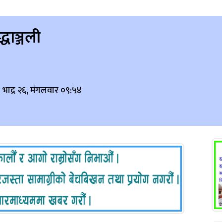
द्धाञ्जली
 भाद्र २६, मंगलवार ०९:५४