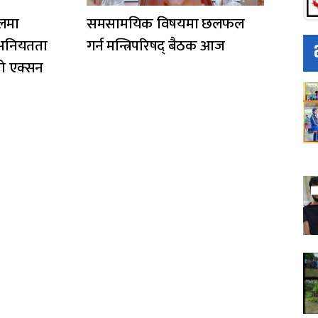
ालमा
समसामयिक विषयमा छलफल
अनियतता
गर्न मन्त्रिपरिषद् बैठक आज
ो एक्सन