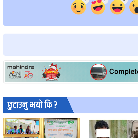
0
0
0
छुटाउनु भयो कि ?