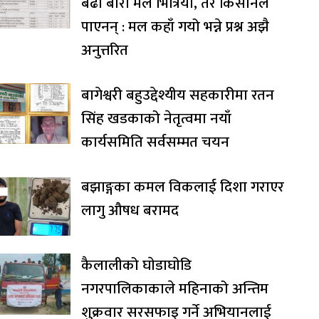
बढी बोरा मल भित्रियो, तर किसानले
पाएनन् : मल कहाँ गयो भन्ने प्रश्न अझै
अनुत्तरित
बागेश्वरी बहुउद्देश्यीय सहकारीमा रतन
सिंह खडकाको नेतृत्वमा नयाँ
कार्यसमिति सर्वसम्मत चयन
बझाङ्गका कमल विकलाई दिशा गराएर
लागु औषध बरामद
कैलालीको घाेडाघाेडि
नगरपालिकाकाले महिनाको अन्तिम
शुक्रवार सरसफाइ गर्ने अभियानलाई