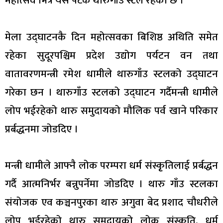
महोत्सव भित्र यस पटक थारुगाँउ स्टल रहेको छ ।
मेला उद्घाटनकै दिन महोत्सवका बिशिष्ठ अथिति समेत
रहेका सुदूरपश्चिम प्रदेश उद्योग पर्यटन वन तथा
वातावरणमन्त्री रमेश धामीले थारुगाँउ स्टलको उद्घाटन
गरेका छन । थारुगाँउ स्टलको उद्घाटन गर्दैमन्त्री धामीले
लोप भईरहेको थारु समुदायको मौलिक पर्व खाने परिकार
प्रर्बद्धनमा जोडदिए ।
मन्त्री धामीले आफ्नै लोक परम्परा धर्म संस्कृृतिलाई प्रर्बद्धन
गर्दै आत्मनिर्भर बन्नुपर्नेमा जोडदिए । थारु गाँउ स्टलका
संयोजक एव कञ्चनपुरका थारु अगुवा बेद प्रशाद चौधरीले
लोप भईरहेको थारु समुदायको लोक संस्कृति, धर्म