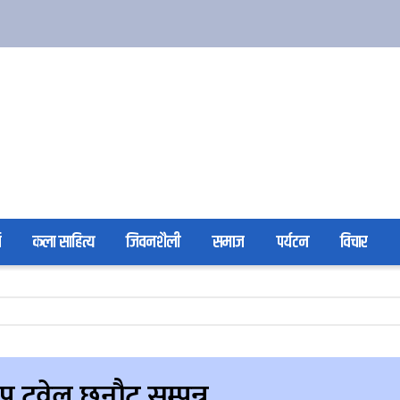
ा
कला साहित्य
जिवनशैली
समाज
पर्यटन
विचार
प टुवेल छनौट सम्पन्न