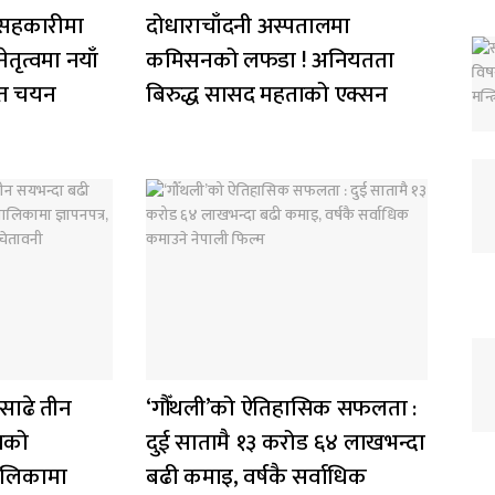
ीय सहकारीमा
दोधाराचाँदनी अस्पतालमा
तृत्वमा नयाँ
कमिसनको लफडा ! अनियतता
मत चयन
बिरुद्ध सासद महताको एक्सन
 साढे तीन
‘गौँथली’को ऐतिहासिक सफलता :
नको
दुई सातामै १३ करोड ६४ लाखभन्दा
पालिकामा
बढी कमाइ, वर्षकै सर्वाधिक