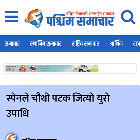
समाचार
स्थानिय समाचार
राष्ट्रिय समाचार
आर्थिक
राज
स्पेनले चौथो पटक जित्यो युरो
उपाधि