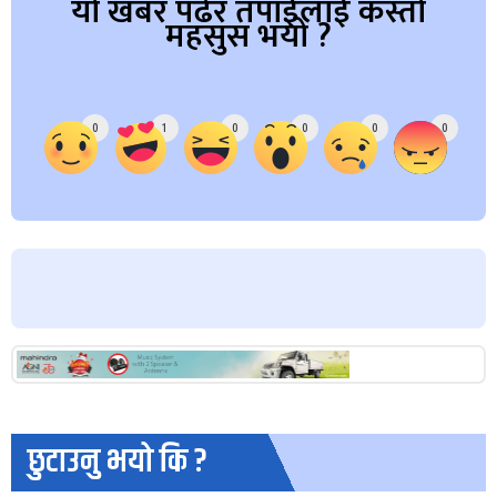
यो खबर पढेर तपाईलाई कस्तो
महसुस भयो ?
Array
0
1
0
0
0
0
छुटाउनु भयो कि ?