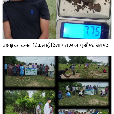
बझाङ्गका कमल विकलाई दिशा गराएर लागु औषध बरामद