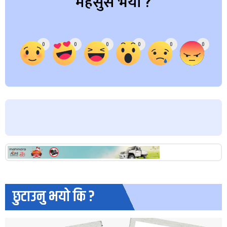
महसुस भयो ?
Array
0
0
0
0
0
0
छुटाउनु भयो कि ?