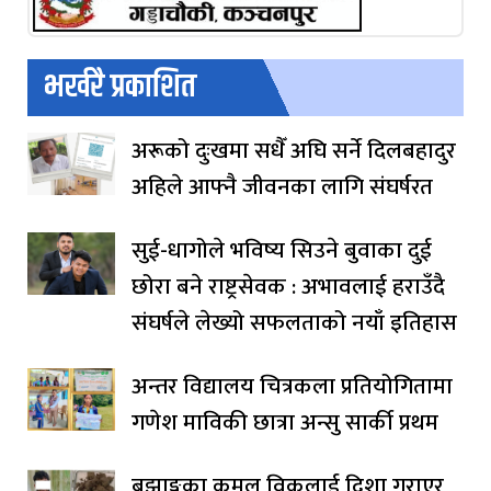
भर्खरै प्रकाशित
अरूको दुःखमा सधैँ अघि सर्ने दिलबहादुर
अहिले आफ्नै जीवनका लागि संघर्षरत
सुई-धागोले भविष्य सिउने बुवाका दुई
छोरा बने राष्ट्रसेवक : अभावलाई हराउँदै
संघर्षले लेख्यो सफलताको नयाँ इतिहास
अन्तर विद्यालय चित्रकला प्रतियोगितामा
गणेश माविकी छात्रा अन्सु सार्की प्रथम
बझाङ्गका कमल विकलाई दिशा गराएर