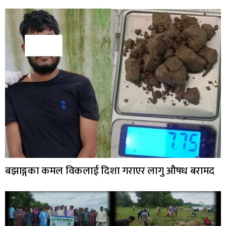
बझाङ्गका कमल विकलाई दिशा गराएर लागु औषध बरामद