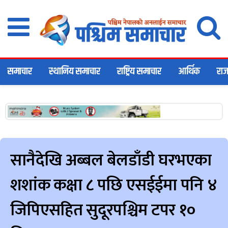
समाचार
स्थानिय समाचार
राष्ट्रिय समाचार
आर्थिक
राज
सानैदेखि अब्बल बेलडाँडी घरभएका
शशांक कक्षा ८ पछि एसईईमा पनि ४
जिपिएसहित सुदूरपश्चिम टपर १०