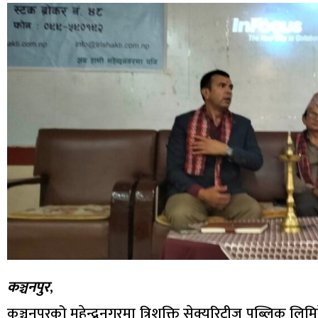
कञ्चनपुर
,
कञ्चनपुरको महेन्द्रनगरमा त्रिशक्ति सेक्युरिटीज पब्लिक