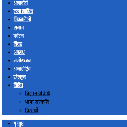
अन्तर्वार्ता
कला साहित्य
जिवनशैली
समाज
पर्यटन
विचार
अपराध
मनोरञ्जन
अन्तर्राष्ट्रिय
खेलकुद
विविध
बिज्ञान प्रविधि
भाषा संस्कृति
विद्यार्थी
गृहपृष्ठ