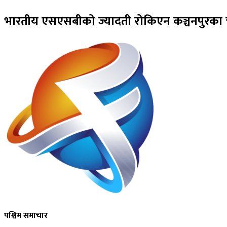
भारतीय एसएसबीको ज्यादती रोकिएन कञ्चनपुरका च
पश्चिम समाचार