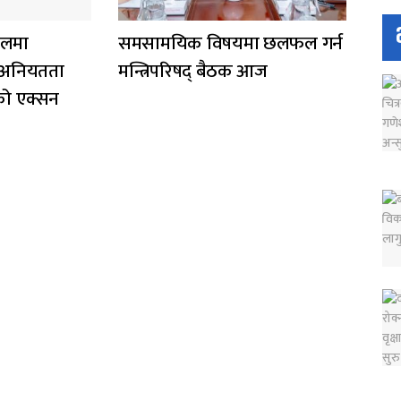
ालमा
समसामयिक विषयमा छलफल गर्न
 अनियतता
मन्त्रिपरिषद् बैठक आज
को एक्सन