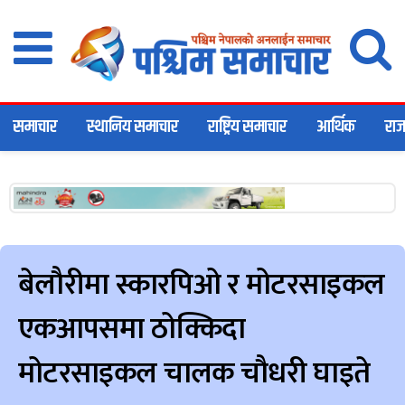
समाचार
स्थानिय समाचार
राष्ट्रिय समाचार
आर्थिक
राज
बेलाैरीमा स्कारपिओ र मोटरसाइकल
एकआपसमा ठोक्किदा
मोटरसाइकल चालक चौधरी घाइते