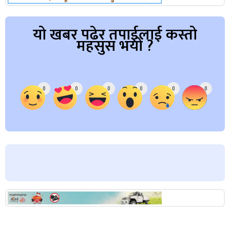
यो खबर पढेर तपाईलाई कस्तो
महसुस भयो ?
Array
0
0
0
0
0
0