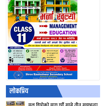
लोकप्रिय
मल डिपोको माग गर्दै साढे तीन सयभन्दा