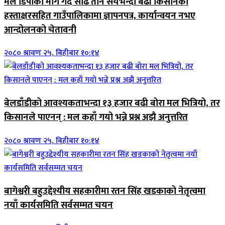
मल डिपोको माग गर्दै साढे तीन सयभन्दा बढी किसानको
हस्ताक्षरसहित गाउँपालिकामा ज्ञापनपत्र, कार्यान्वयन नभए
आन्दोलनको चेतावनी
२०८० श्रावण २५, बिहीबार १०:१४
बेलडाँडीको आवश्यकताभन्दा १३ हजार बढी बोरा मल भित्रियो, तर
किसानले पाएनन् : मल कहाँ गयो भन्ने प्रश्न अझै अनुत्तरित
२०८० श्रावण २५, बिहीबार १०:१४
बागेश्वरी बहुउद्देश्यीय सहकारीमा रतन सिंह खडकाको नेतृत्वमा
नयाँ कार्यसमिति सर्वसम्मत चयन