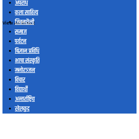
अपराध
कला साहित्य
जिवनशैली
View All Result
समाज
पर्यटन
बिज्ञान प्रविधि
भाषा संस्कृति
मनोरञ्जन
विचार
विद्यार्थी
अन्तर्राष्ट्रिय
खेलकुद