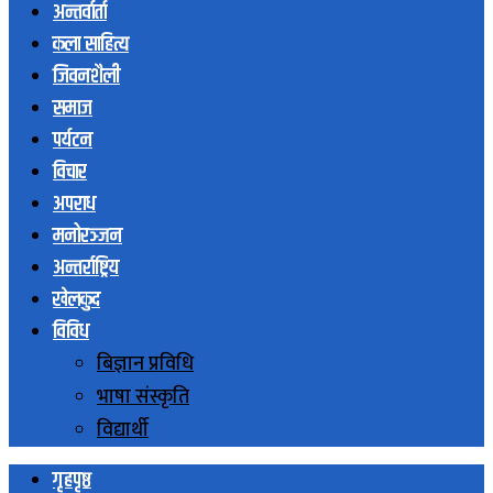
अन्तर्वार्ता
कला साहित्य
जिवनशैली
समाज
पर्यटन
विचार
अपराध
मनोरञ्जन
अन्तर्राष्ट्रिय
खेलकुद
विविध
बिज्ञान प्रविधि
भाषा संस्कृति
विद्यार्थी
गृहपृष्ठ