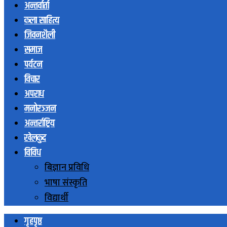
अन्तर्वार्ता
कला साहित्य
जिवनशैली
समाज
पर्यटन
विचार
अपराध
मनोरञ्जन
अन्तर्राष्ट्रिय
खेलकुद
विविध
बिज्ञान प्रविधि
भाषा संस्कृति
विद्यार्थी
गृहपृष्ठ