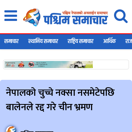
समाचार
स्थानिय समाचार
राष्ट्रिय समाचार
आर्थिक
राज
नेपालको चुच्चे नक्सा नसमेटेपछि
बालेनले रद्द गरे चीन भ्रमण