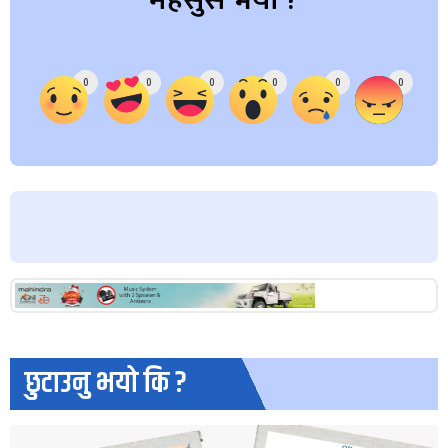
महसुस भयो ?
Array
0
0
0
0
0
0
छुटाउनु भयो कि ?