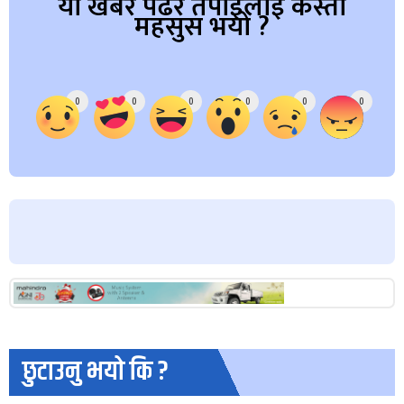
यो खबर पढेर तपाईलाई कस्तो
महसुस भयो ?
Array
0
0
0
0
0
0
छुटाउनु भयो कि ?