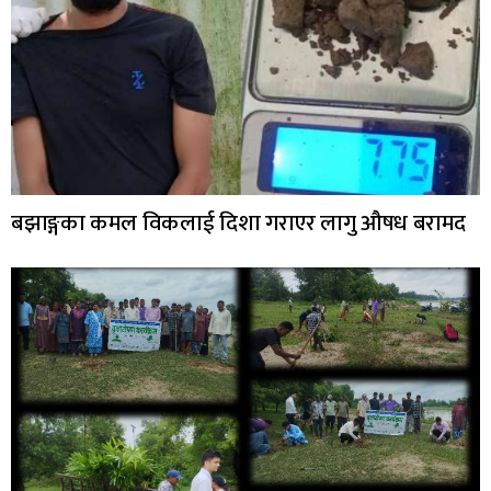
बझाङ्गका कमल विकलाई दिशा गराएर लागु औषध बरामद