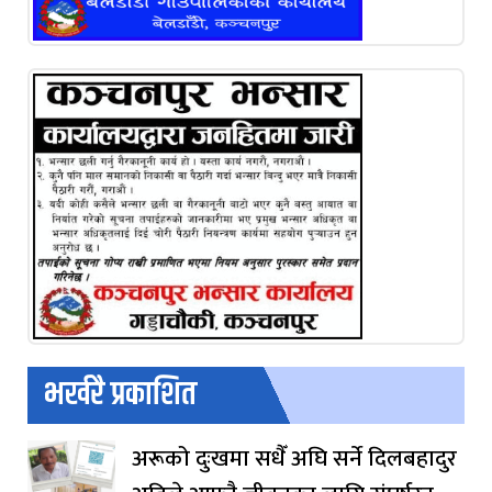
भर्खरै प्रकाशित
अरूको दुःखमा सधैँ अघि सर्ने दिलबहादुर